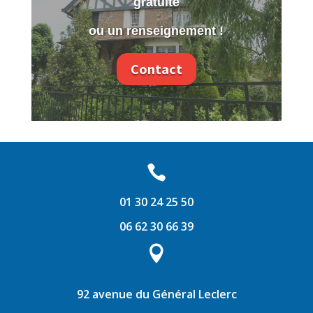
gratuite
ou un renseignement !
Contact

01 30 24 25 50
06 62 30 66 39

92 avenue du Général Leclerc