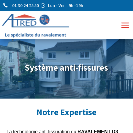
01 30 24 25 50
Lun - Ven : 9h -19h

}
Système anti-fissures
Notre Expertise
La technologie anti-fissuration du
RAVALEMENT D3