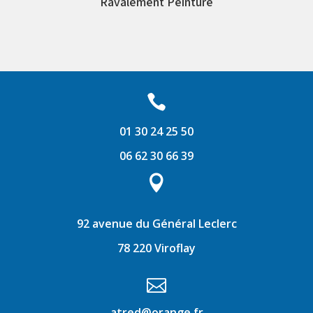
Ravalement à la Chaux

01 30 24 25 50
06 62 30 66 39

92 avenue du Général Leclerc
78 220 Viroflay

atred@orange.fr